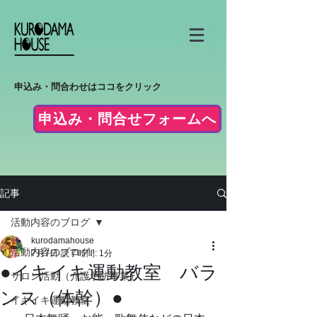
申込み・問合わせはココをクリック
申込み・問合せフォームへ
記事
活動内容のブログ
kurodamahouse
活動内容のブログ
7月7日
読了時間: 1分
●イキイキ運動教室 バラ
サロン活動（介護予防事業）
ンス（体幹）●
イキイキ運動教室