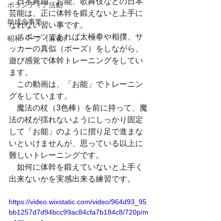
　日本舞踊、お能、歌舞伎などの日本
ボランティア活動
芸能は、正に体幹を鍛えないと上手に
助成金事業
なれない習い事です。
　スポーツであれば太極拳や相撲、サ
昭和パーク（麻雀）
ッカーの真似（ポーズ）をしながら、
遊び感覚で体幹トレーニングをしてい
ます。
　この動画は、「お能」でトレーニン
グをしています。
　魔法の杖（3色棒）を前に持って、魔
法の杖が揺れないようにしっかり固定
して「お能」のように摺り足で進まな
いといけませんが、思っている以上に
難しいトレーニングです。
　如何に体幹を鍛えていないと上手く
出来ないかを実感出来る練習です。
https://video.wixstatic.com/video/964d93_95
bb1257d7d94bcc99ac84cfa7b184c8/720p/m