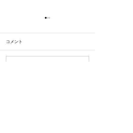
コメント
コメントを追加…
●イキイキ運動教室 レク
●イキイキ運動
リエーション●
トレーニング●
クロダマハウス
ホーム
活動内容​ブログ​