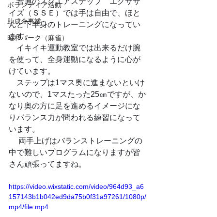
　普通のスクエアステップ　エクササ
ボランティア活動
イズ（ＳＳＥ）では手は自由で、ほと
助成金事業
んど下半身のトレーニングになってい
ます。
昭和パーク（麻雀）
　イキイキ運動教室では出来るだけ腕
を使って、全身運動になるように心が
けています。
　ステップは1マス奥に進まないといけ
ないので、1マスたった25㎝ですが、か
なり奥の方に足を進めるイメージにな
りバランス力が問われる練習になって
います。
 　両手上げはバランストレーニングの
中で難しいプログラムになりますが皆
さん頑張ってますね。
https://video.wixstatic.com/video/964d93_a6
157143b1b042ed9da75b0f31a97261/1080p/
mp4/file.mp4