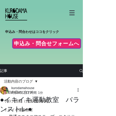
申込み・問合わせはココをクリック
申込み・問合せフォームへ
記事
活動内容のブログ
kurodamahouse
活動内容のブログ
6月28日
読了時間: 1分
●イキイキ運動教室 バラ
サロン活動（介護予防事業）
ンストレ●
イキイキ運動教室