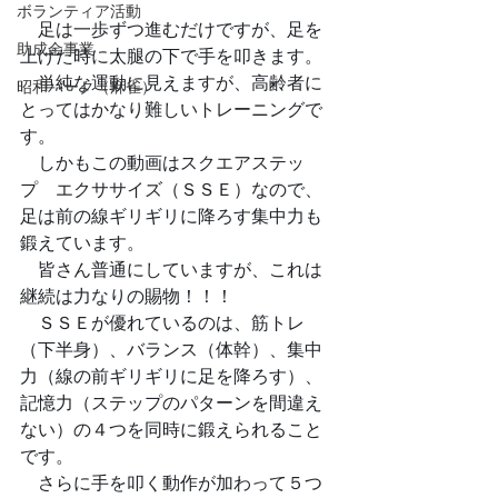
ボランティア活動
　足は一歩ずつ進むだけですが、足を
助成金事業
上げた時に太腿の下で手を叩きます。
　単純な運動に見えますが、高齢者に
昭和パーク（麻雀）
とってはかなり難しいトレーニングで
す。
　しかもこの動画はスクエアステッ
プ　エクササイズ（ＳＳＥ）なので、
足は前の線ギリギリに降ろす集中力も
鍛えています。
　皆さん普通にしていますが、これは
継続は力なりの賜物！！！
　ＳＳＥが優れているのは、筋トレ
（下半身）、バランス（体幹）、集中
力（線の前ギリギリに足を降ろす）、
記憶力（ステップのパターンを間違え
ない）の４つを同時に鍛えられること
です。
　さらに手を叩く動作が加わって５つ