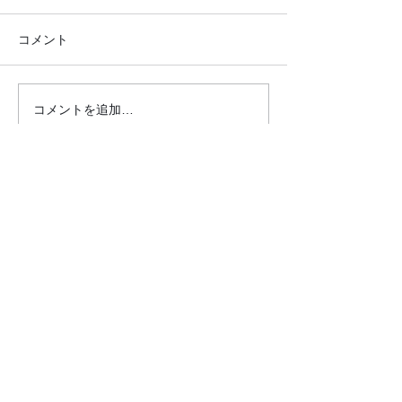
コメント
コメントを追加…
●イキイキ運動教室 レク
●イキイキ運動
リエーション●
トレーニング●
クロダマハウス
ホーム
活動内容​ブログ​
問合わせ・申込フォーム
事業内容
昭和パーク（麻雀と筋トレ）