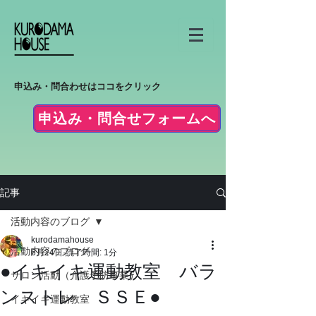
申込み・問合わせはココをクリック
申込み・問合せフォームへ
記事
活動内容のブログ
kurodamahouse
活動内容のブログ
6月24日
読了時間: 1分
●イキイキ運動教室 バラ
サロン活動（介護予防事業）
ンストレ ＳＳＥ●
イキイキ運動教室