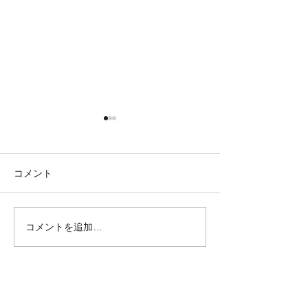
コメント
コメントを追加…
●イキイキ運動教室 レク
●イキイキ運動
リエーション●
トレーニング●