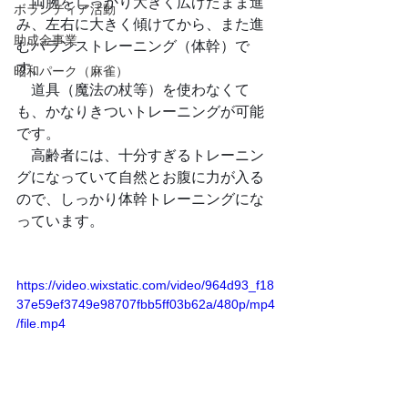
　両腕をしっかり大きく広げたまま進
ボランティア活動
み、左右に大きく傾けてから、また進
助成金事業
むバランストレーニング（体幹）で
す。
昭和パーク（麻雀）
　道具（魔法の杖等）を使わなくて
も、かなりきついトレーニングが可能
です。
　高齢者には、十分すぎるトレーニン
グになっていて自然とお腹に力が入る
ので、しっかり体幹トレーニングにな
っています。
https://video.wixstatic.com/video/964d93_f18
37e59ef3749e98707fbb5ff03b62a/480p/mp4
/file.mp4