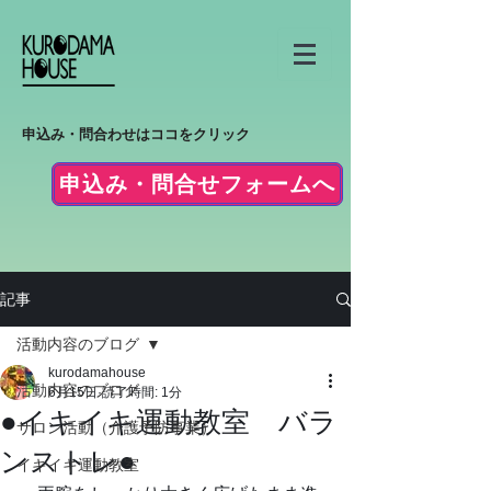
申込み・問合わせはココをクリック
申込み・問合せフォームへ
記事
活動内容のブログ
kurodamahouse
活動内容のブログ
6月15日
読了時間: 1分
●イキイキ運動教室 バラ
サロン活動（介護予防事業）
ンストレ●
イキイキ運動教室