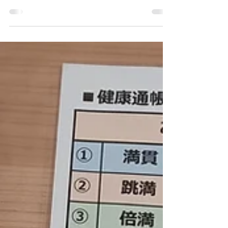
ーギャーギャーとてもうるさい麻雀遊びを楽
しんでもらっています。 楽しみのひとつ
に健康通帳を渡してポイントが溜まるように
なっています。 満貫（８千点）をあがっ
ても１０ポイントもらえますが、面白いギャ
グを言っても１０ポイント プレゼント！！
５０ポイント貯まると飲み物がもらえるよう
になっています。 もっとキャーキャー喜
んでもらえるように表彰式も時々行っていま
す。 今回の表彰式は、ことごとくセオリ
ーに反する麻雀をするのですが、何故か逆パ
ターンであがってしまうので「真逆王」の称
号認定書を渡しました。