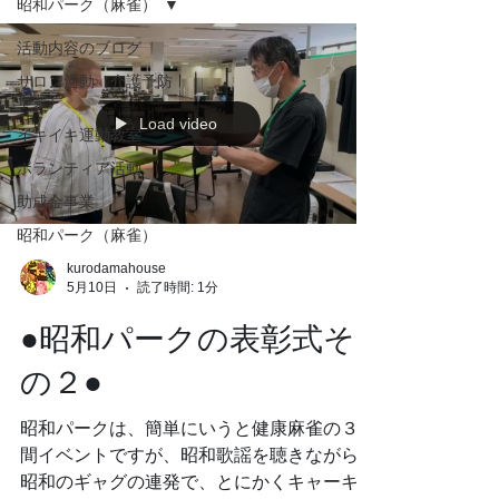
昭和パーク（麻雀）
活動内容のブログ
サロン活動（介護予防
事業）
Load video
イキイキ運動教室
ボランティア活動
助成金事業
昭和パーク（麻雀）
kurodamahouse
5月10日
読了時間: 1分
●昭和パークの表彰式そ
の２●
昭和パークは、簡単にいうと健康麻雀の３時
間イベントですが、昭和歌謡を聴きながら、
昭和のギャグの連発で、とにかくキャーキャ